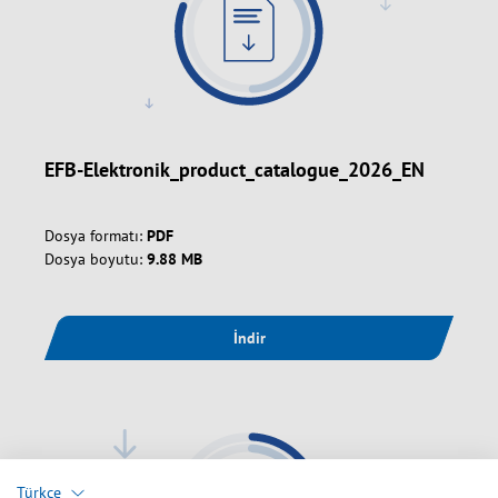
EFB-Elektronik_product_catalogue_2026_EN
Dosya formatı:
PDF
Dosya boyutu:
9.88 MB
İndir
Türkçe