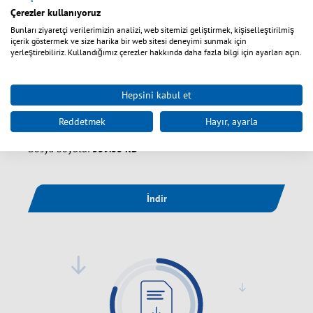
Çerezler kullanıyoruz
Bunları ziyaretçi verilerimizin analizi, web sitemizi geliştirmek, kişiselleştirilmiş
içerik göstermek ve size harika bir web sitesi deneyimi sunmak için
yerleştirebiliriz. Kullandığımız çerezler hakkında daha fazla bilgi için ayarları açın.
EFB-Elektronik_Sustainability report_2023-
Hepsini kabul et
2024
Reddetmek
Hayır, ayarla
Dosya formatı:
PDF
Dosya boyutu:
539.33 KB
İndir