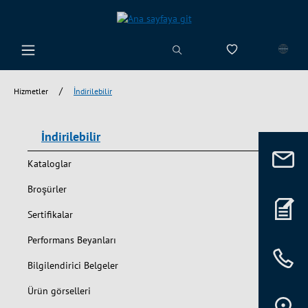
riğe geç
0 istek listesi ü
/
Hizmetler
İndirilebilir
İndirilebilir
Kataloglar
Broşürler
Sertifikalar
Performans Beyanları
Bilgilendirici Belgeler
Ürün görselleri