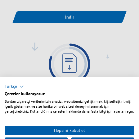
İndir
Türkçe
Çerezler kullanıyoruz
Bunları ziyaretçi verilerimizin analizi, web sitemizi geliştirmek, kişiselleştirilmiş
FTTH - Fiber to the Home (İNGİLİZCE)
içerik göstermek ve size harika bir web sitesi deneyimi sunmak için
yerleştirebiliriz. Kullandığımız çerezler hakkında daha fazla bilgi için ayarları açın.
Dosya formatı:
PDF
Dosya boyutu:
3.07 MB
Hepsini kabul et