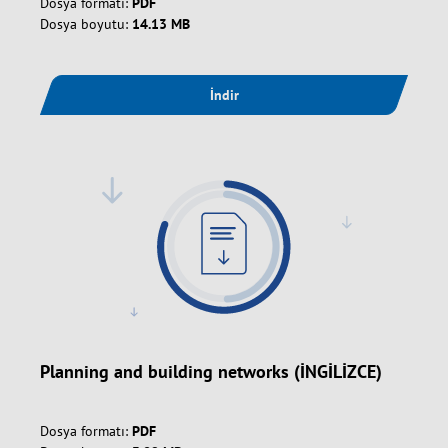
Dosya formatı:
PDF
Dosya boyutu:
14.13 MB
İndir
Planning and building networks (İNGİLİZCE)
Dosya formatı:
PDF