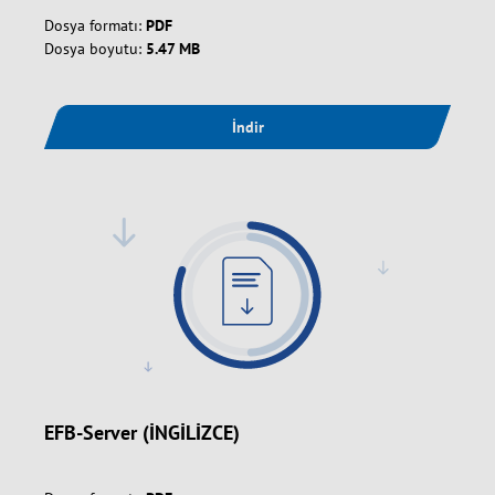
Dosya formatı:
PDF
Dosya boyutu:
5.47 MB
İndir
EFB-Server (İNGİLİZCE)