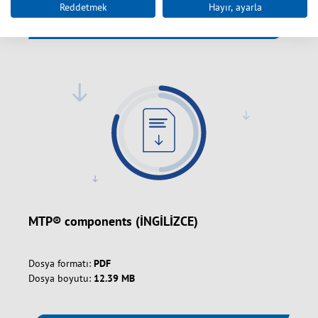
Reddetmek
Hayır, ayarla
İndir
MTP® components (İNGİLİZCE)
Dosya formatı:
PDF
Dosya boyutu:
12.39 MB