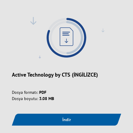
Active Technology by CTS (İNGİLİZCE)
Dosya formatı:
PDF
Dosya boyutu:
3.08 MB
İndir