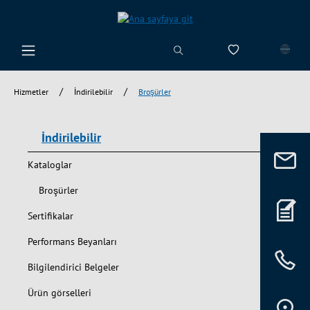
riğe geç
0 istek listesi ü
/
/
Hizmetler
İndirilebilir
Broşürler
İndirilebilir
Kataloglar
Broşürler
Sertifikalar
Performans Beyanları
Bilgilendirici Belgeler
Ürün görselleri