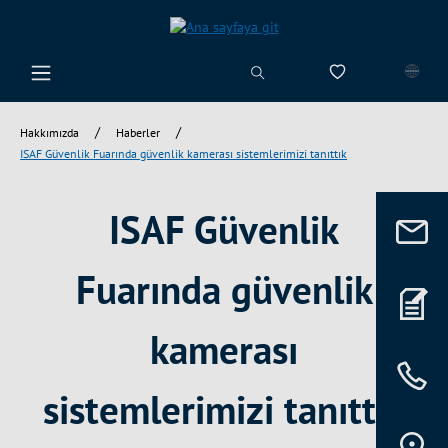
riğe geç
0 istek listesi ü
/
/
Hakkımızda
Haberler
ISAF Güvenlik Fuarında güvenlik kamerası sistemlerimizi tanıttık
ISAF Güvenlik
Fuarında güvenlik
kamerası
sistemlerimizi tanıttık